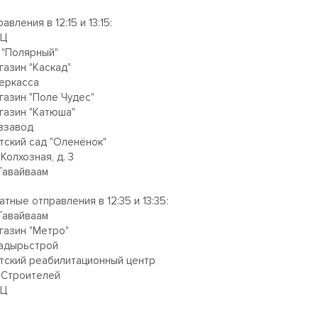
авления в 12:15 и 13:15:
ЭЦ
К "Полярный"
газин "Каскад"
беркасса
газин "Поле Чудес"
агазин "Катюша"
ивзавод
тский сад "Оленёнок"
. Колхозная, д. 3
 Тавайваам
тные отправления в 12:35 и 13:35:
 Тавайваам
агазин "Метро"
надырьстрой
етский реабилитационный центр
. Строителей
ЭЦ