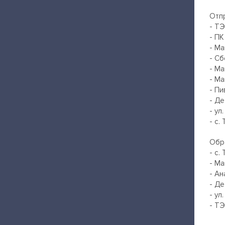
Отпр
- Т
- П
- Ма
- С
- Ма
- М
- П
- Де
- ул
- с.
Обра
- с.
- М
- А
- Д
- ул
- Т