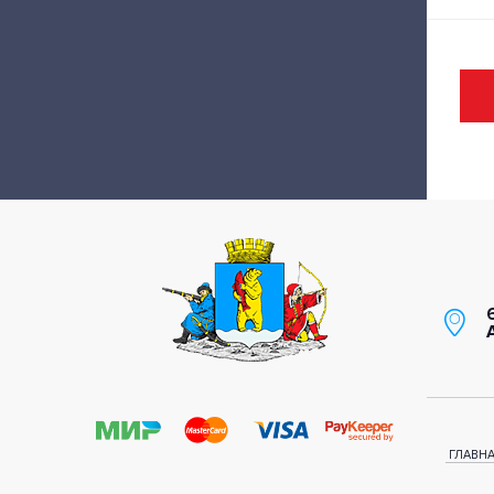
/
ГЛАВН